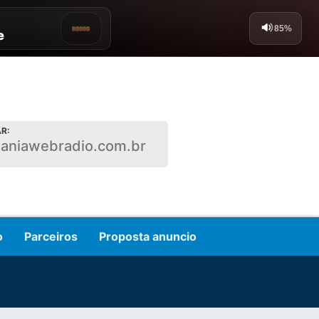
R:
ianiawebradio.com.br
o
Parceiros
Proposta anuncio