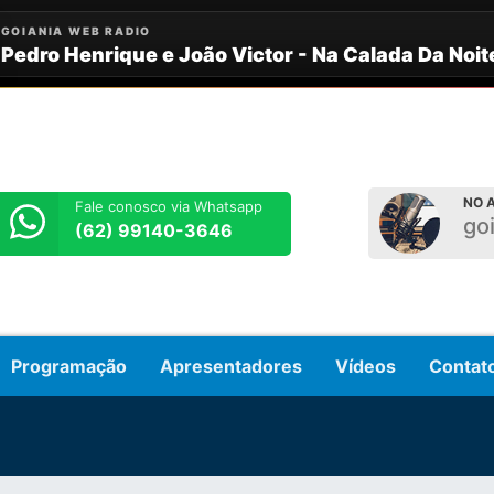
NO A
Fale conosco via Whatsapp
go
(62) 99140-3646
Programação
Apresentadores
Vídeos
Contat