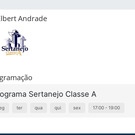
lbert Andrade
gramação
ograma Sertanejo Classe A
eg
ter
qua
qui
sex
17:00 - 19:00