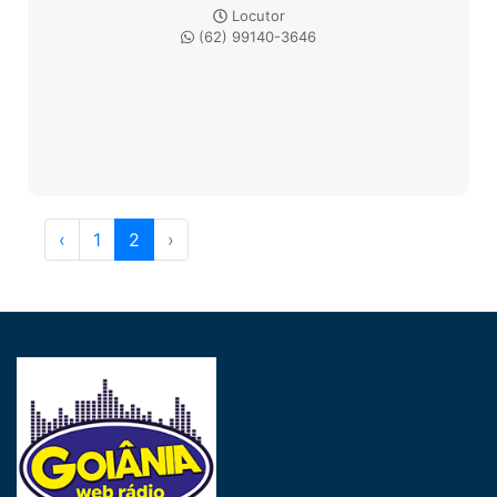
Locutor
(62) 99140-3646
‹
1
2
›