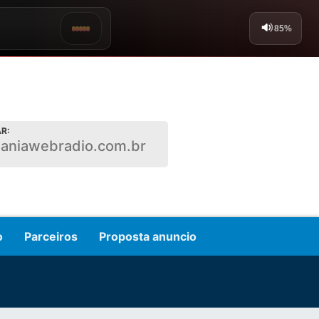
R:
ianiawebradio.com.br
o
Parceiros
Proposta anuncio