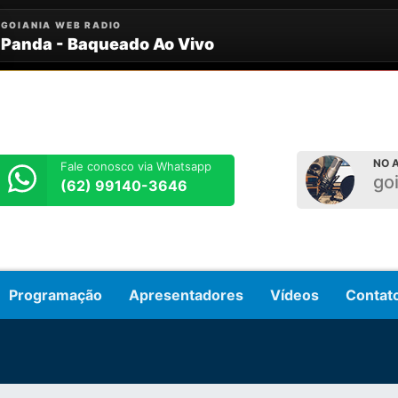
NO A
Fale conosco via Whatsapp
go
(62) 99140-3646
Programação
Apresentadores
Vídeos
Contat