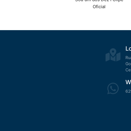
Oficial
L
Ru
Go
Ce
W
62