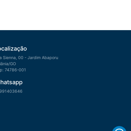
ocalização
a Sienna, 00 - Jardim Abaporu
iânia/GO
p: 74786-001
hatsapp
991403646