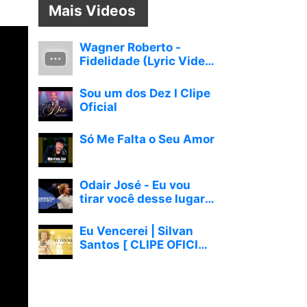
Mais Videos
Wagner Roberto -
Fidelidade (Lyric Video
Oficial)
Sou um dos Dez I Clipe
Oficial
Só Me Falta o Seu Amor
Odair José - Eu vou
tirar você desse lugar -
Ao Vivo no Estúdio
Showlivre
Eu Vencerei | Silvan
Santos [ CLIPE OFICIAL
]