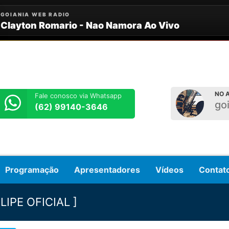
NO A
Fale conosco via Whatsapp
go
(62) 99140-3646
Programação
Apresentadores
Vídeos
Contat
CLIPE OFICIAL ]