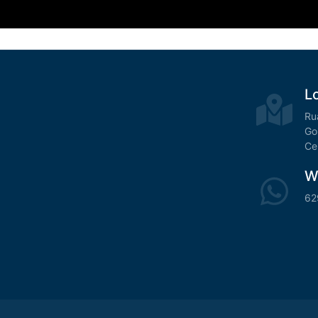
L
Ru
Go
Ce
W
62